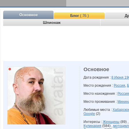
Основное
Блог
( 76 )
Д
Шпионаж
Основное
Дата рождения :
8 Июня
19
Место рождения :
Россия
,
Б
Место нахождения :
Россия
Место проживания :
Минина
Любимые места :
Хабарско
Google
(2)
Интересы :
Женщины
(89) 
Кулинария
(584) ,
мотоцик