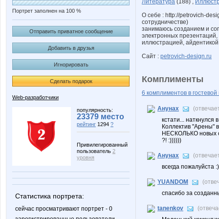
Литература
(188) ,
Иллюст
Портрет заполнен на 100 %
О себе : http://petrovich-de
сотрудничестве)
занимаюсь созданием и со
Отправить приватное сообщение
электронных презентаций,
иллюстрацией, айдентикой
Добавить в друзья
Сайт :
petrovich-design.ru
Игнорировать
Комплименты
Сделать подарок
6 комплиментов в гостевой 
Web-разработчики
Анунах
(отвечае
популярность:
23379 место
кстати... наткнулся 
рейтинг
1294
?
Коллектив "Арены" в
НЕСКОЛЬКО новых сос
?! :))))))
Привилегированный
пользователь
2
Анунах
(отвечае
уровня
всегда пожалуйста :)
YUANDOM
(отве
спасибо за создан
Статистика портрета:
tanenkov
(отвеч
сейчас просматривают портрет - 0