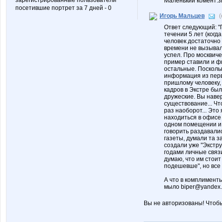
зарегистрированные пользователи
Маленький комент:з
посетившие портрет за 7 дней - 0
Игорь Мальцев
Ответ следующий: "П
течении 5 лет (когд
человек достаточно 
времени не вызывал
успел. Про москвиче
пример ставили и ф
остальные. Поскольк
информация из первы
пришлому человеку, 
кадров в Экстре был
дружеские. Вы навер
существование... Что
раз наоборот... Эт
находиться в офисе
одном помещении и 
говорить раздавалис
газеты, думали та з
создали уже "Экстру
годами личные связи
думаю, что им стоит 
подешевше", но все 
А что в комплименты
мыло biper@yandex.r
Вы не авторизованы! Чтоб