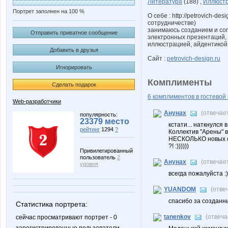
Литература
(188) ,
Иллюст
Портрет заполнен на 100 %
О себе : http://petrovich-de
сотрудничестве)
занимаюсь созданием и со
Отправить приватное сообщение
электронных презентаций,
иллюстрацией, айдентикой
Добавить в друзья
Сайт :
petrovich-design.ru
Игнорировать
Комплименты
Сделать подарок
6 комплиментов в гостевой 
Web-разработчики
Анунах
(отвечае
популярность:
23379 место
кстати... наткнулся 
рейтинг
1294
?
Коллектив "Арены" в
НЕСКОЛЬКО новых сос
?! :))))))
Привилегированный
пользователь
2
Анунах
(отвечае
уровня
всегда пожалуйста :)
YUANDOM
(отве
спасибо за создан
Статистика портрета:
tanenkov
(отвеч
сейчас просматривают портрет - 0