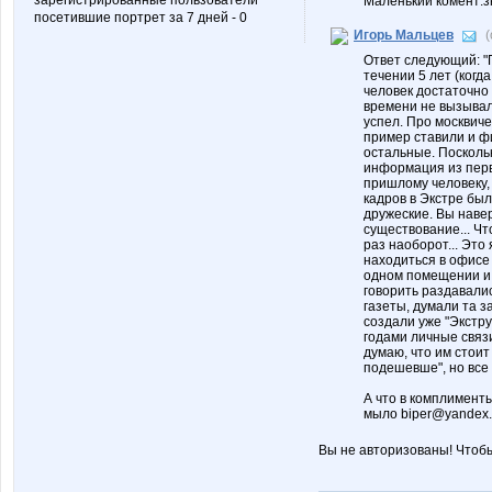
зарегистрированные пользователи
Маленький комент:з
посетившие портрет за 7 дней - 0
Игорь Мальцев
Ответ следующий: "П
течении 5 лет (когд
человек достаточно 
времени не вызывал
успел. Про москвиче
пример ставили и ф
остальные. Поскольк
информация из первы
пришлому человеку, 
кадров в Экстре был
дружеские. Вы навер
существование... Что
раз наоборот... Эт
находиться в офисе
одном помещении и 
говорить раздавалис
газеты, думали та з
создали уже "Экстру
годами личные связи
думаю, что им стоит 
подешевше", но все 
А что в комплименты
мыло biper@yandex.r
Вы не авторизованы! Чтоб