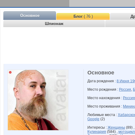
Основное
Блог
( 76 )
Д
Шпионаж
Основное
Дата рождения :
8 Июня
19
Место рождения :
Россия
,
Б
Место нахождения :
Россия
Место проживания :
Минина
Любимые места :
Хабарско
Google
(2)
Интересы :
Женщины
(89) 
Кулинария
(584) ,
мотоцик